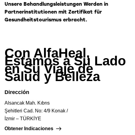
Unsere Behandlungsleistungen Werden in
Partnerinstitutionen mit Zertifikat für
Gesundheitstourismus erbracht.
Con
AlfaHeal
,
Estamos a Su Lado
en Su Viaje de
Salud y Belleza
Dirección
Alsancak Mah. Kıbrıs
Şehitleri Cad. No: 4/9 Konak /
İzmir – TÜRKİYE
Obtener Indicaciones