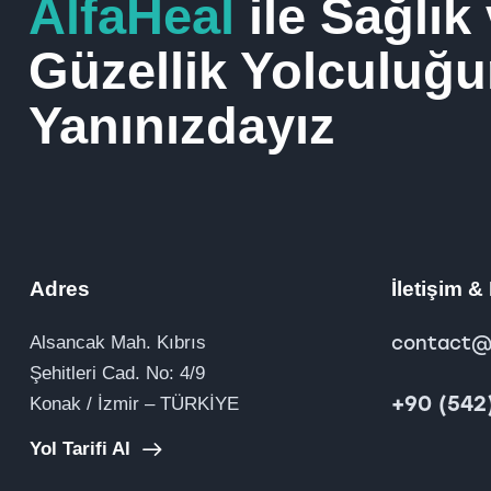
AlfaHeal
ile Sağlık
Güzellik Yolculuğ
Yanınızdayız
Adres
İletişim 
Alsancak Mah. Kıbrıs
contact@
Şehitleri Cad. No: 4/9
+90 (542
Konak / İzmir – TÜRKİYE
Yol Tarifi Al