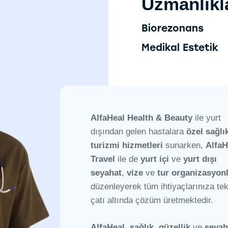
Uzmanlıkl
Biorezonans
Medikal Estetik
AlfaHeal Health & Beauty
ile yurt
dışından gelen hastalara
özel sağlı
turizmi hizmetleri
sunarken,
AlfaH
Travel
ile de
yurt içi
ve
yurt dışı
seyahat
,
vize
ve
tur organizasyonl
düzenleyerek tüm ihtiyaçlarınıza tek
çatı altında çözüm üretmektedir.
AlfaHeal
,
sağlık
,
güzellik
ve
seyah