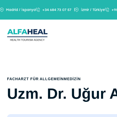
|
Madrid / İspanya
+34 684 73 07 57
İzmir / Türkiye
+9
FACHARZT FÜR ALLGEMEINMEDIZIN
Uzm. Dr. Uğur 