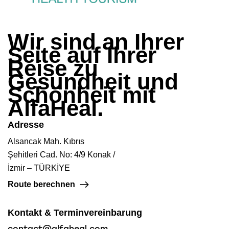
Wir sind an Ihrer
Seite auf Ihrer
Reise zu
Gesundheit und
Schönheit mit
AlfaHeal
.
Adresse
Alsancak Mah. Kıbrıs
Şehitleri Cad. No: 4/9 Konak /
İzmir – TÜRKİYE
Route berechnen
Kontakt & Terminvereinbarung
contact@alfaheal.com